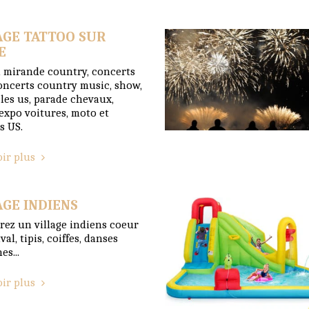
AGE TATTOO SUR
E
l mirande country, concerts
oncerts country music, show,
les us, parade chevaux,
 expo voitures, moto et
s US.
oir plus
AGE INDIENS
ez un village indiens coeur
val, tipis, coiffes, danses
es...
oir plus