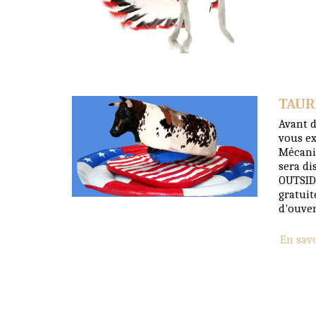
TAUR
Avant d
vous ex
Mécani
sera di
OUTSID
gratuit
d'ouver
En sav