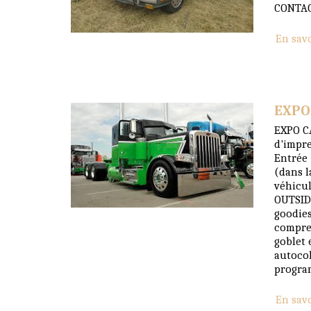
CONTAC
En sav
EXPO
EXPO C
d'impre
Entrée 
(dans l
véhicul
OUTSID
goodies
compren
goblet 
autocol
program
En sav