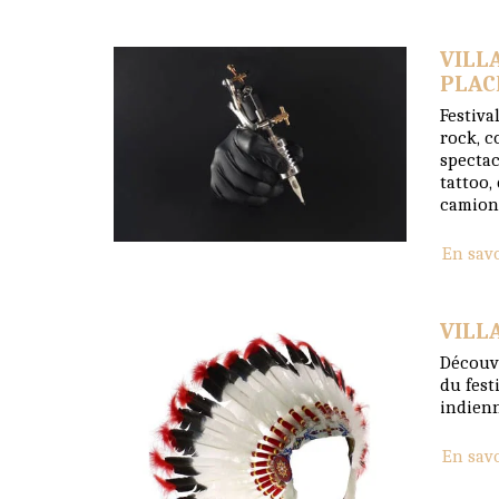
VILL
PLAC
Festiva
rock, c
spectac
tattoo,
camion
En sav
VILL
Découvr
du festi
indienn
En sav